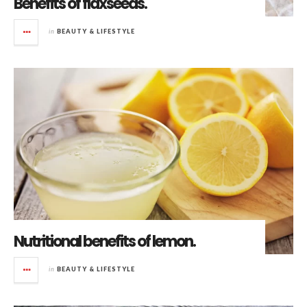
Benefits of flaxseeds.
in
BEAUTY & LIFESTYLE
Nutritional benefits of lemon.
in
BEAUTY & LIFESTYLE