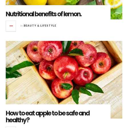
Nutritional benefits of lemon.
in
BEAUTY & LIFESTYLE
How to eat apple to be safe and
healthy?