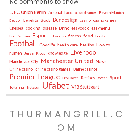
No comments to show.
1. FC Union Berlin
Arsenal
baccarat card games
Bayern Munich
Bundesliga
benefits
Body
casino
casino games
Beauty
cooking
disease
Drink
easycook
easymenu
Chelsea
Esports
fitness
food
Eric Cantona
Everton
Foods
Football
Goodlife
health care
healthy
How to
Liverpool
humen
knowledge
Jürgen Klopp
Manchester United
News
Manchester City
Online casino
online casino games
Online casinos
Premier League
Sport
Recipes
Pro Player
soccer
Ufabet
VfB Stuttgart
Tottenham hotspur
THURMANGRILL.C
OM