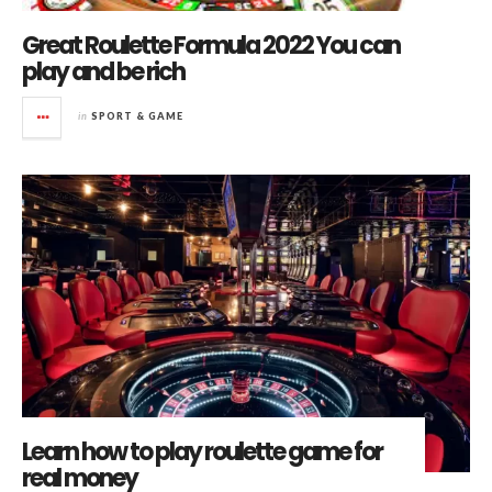
Great Roulette Formula 2022 You can
play and be rich
in
SPORT & GAME
Learn how to play roulette game for
real money