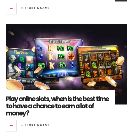
in
SPORT & GAME
Play online slots, when is the best time
to have a chance to earn a lot of
money?
in
SPORT & GAME