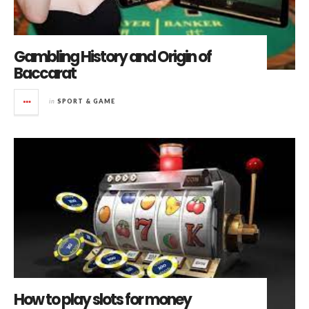
Gambling History and Origin of
Baccarat
in
SPORT & GAME
How to play slots for money