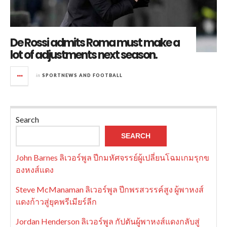
De Rossi admits Roma must make a
lot of adjustments next season.
in
SPORTNEWS AND FOOTBALL
Search
SEARCH
John Barnes ลิเวอร์พูล ปีกมหัศจรรย์ผู้เปลี่ยนโฉมเกมรุกข
องหงส์แดง
Steve McManaman ลิเวอร์พูล ปีกพรสวรรค์สูง ผู้พาหงส์
แดงก้าวสู่ยุคพรีเมียร์ลีก
Jordan Henderson ลิเวอร์พูล กัปตันผู้พาหงส์แดงกลับสู่