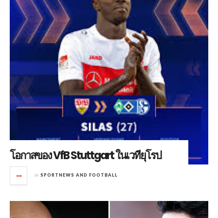
โอกาสของ VfB Stuttgart ในเวทียุโรป
in
SPORTNEWS AND FOOTBALL