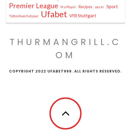
Premier League
Sport
Recipes
Pro Player
soccer
Ufabet
VfB Stuttgart
Tottenham hotspur
THURMANGRILL.C
OM
COPYRIGHT 2022 UFABET999. ALL RIGHTS RESERVED.