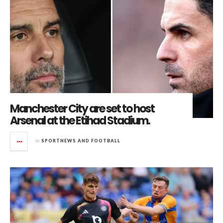
Manchester City are set to host
Arsenal at the Etihad Stadium.
in
SPORTNEWS AND FOOTBALL