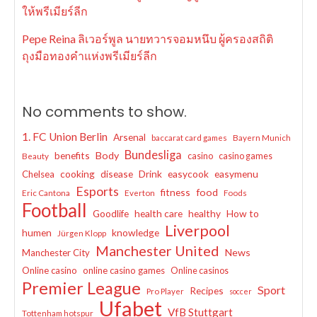
ให้พรีเมียร์ลีก
Pepe Reina ลิเวอร์พูล นายทวารจอมหนึบ ผู้ครองสถิติ
ถุงมือทองคำแห่งพรีเมียร์ลีก
No comments to show.
1. FC Union Berlin
Arsenal
baccarat card games
Bayern Munich
Bundesliga
benefits
Body
casino
casino games
Beauty
cooking
disease
Drink
easycook
easymenu
Chelsea
Esports
fitness
food
Eric Cantona
Everton
Foods
Football
Goodlife
health care
healthy
How to
Liverpool
humen
knowledge
Jürgen Klopp
Manchester United
News
Manchester City
Online casino
online casino games
Online casinos
Premier League
Sport
Recipes
Pro Player
soccer
Ufabet
VfB Stuttgart
Tottenham hotspur