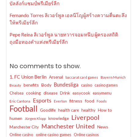
บัลลังก์แชมป์พรีเมียร์ลีก
Fernando Torres ลิเวอร์พูล เอลนีโญผู้สร้างความตื่นตะลึง
ให้พรีเมียร์ลีก
Pepe Reina ลิเวอร์พูล นายทวารจอมหนึบ ผู้ครองสถิติ
ถุงมือทองคำแห่งพรีเมียร์ลีก
No comments to show.
1. FC Union Berlin
Arsenal
baccarat card games
Bayern Munich
Bundesliga
benefits
Body
casino
casino games
Beauty
cooking
disease
Drink
easycook
easymenu
Chelsea
Esports
fitness
food
Eric Cantona
Everton
Foods
Football
Goodlife
health care
healthy
How to
Liverpool
humen
knowledge
Jürgen Klopp
Manchester United
News
Manchester City
Online casino
online casino games
Online casinos