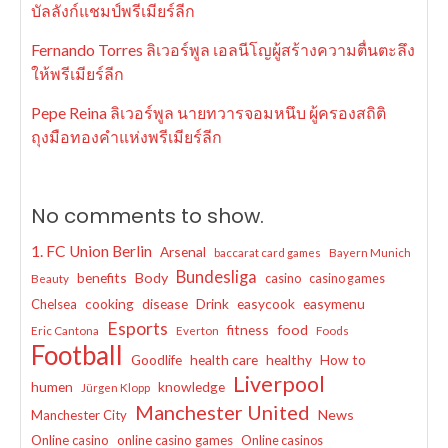
บัลลังก์แชมป์พรีเมียร์ลีก
Fernando Torres ลิเวอร์พูล เอลนีโญผู้สร้างความตื่นตะลึง
ให้พรีเมียร์ลีก
Pepe Reina ลิเวอร์พูล นายทวารจอมหนึบ ผู้ครองสถิติ
ถุงมือทองคำแห่งพรีเมียร์ลีก
No comments to show.
1. FC Union Berlin
Arsenal
baccarat card games
Bayern Munich
Bundesliga
benefits
Body
casino
casino games
Beauty
cooking
disease
Drink
easycook
easymenu
Chelsea
Esports
fitness
food
Eric Cantona
Everton
Foods
Football
Goodlife
health care
healthy
How to
Liverpool
humen
knowledge
Jürgen Klopp
Manchester United
News
Manchester City
Online casino
online casino games
Online casinos