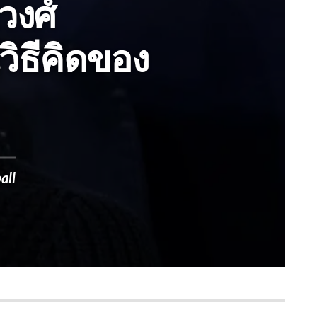
วงศ์
ิธีคิดของ
all