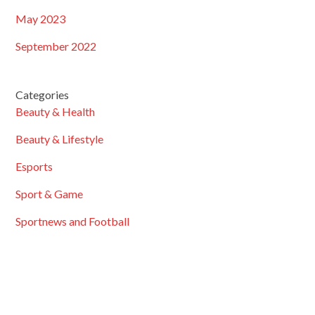
May 2023
September 2022
Categories
Beauty & Health
Beauty & Lifestyle
Esports
Sport & Game
Sportnews and Football