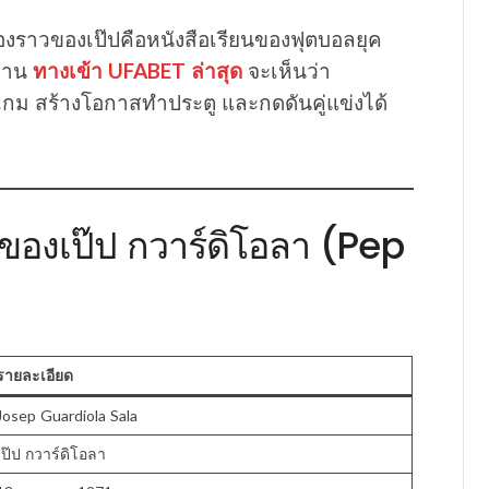
่องราวของเป๊ปคือหนังสือเรียนของฟุตบอลยุค
ผ่าน
ทางเข้า UFABET ล่าสุด
จะเห็นว่า
ม สร้างโอกาสทำประตู และกดดันคู่แข่งได้
องเป๊ป กวาร์ดิโอลา (Pep
รายละเอียด
Josep Guardiola Sala
เป๊ป กวาร์ดิโอลา