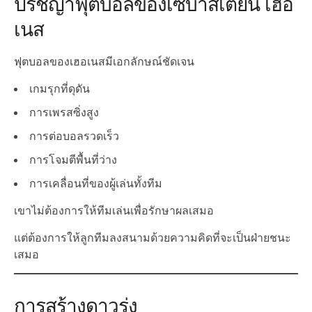
ปรัชญาฟุตบอลของเซบาสเตียน เฮอ
เนส
ฟุตบอลของเฮอเนสมีเอกลักษณ์ชัดเจน
เกมรุกที่ดุดัน
การเพรสซิ่งสูง
การต่อบอลรวดเร็ว
การโจมตีพื้นที่ว่าง
การเคลื่อนที่ของผู้เล่นทั้งทีม
เขาไม่ต้องการให้ทีมเล่นเพื่อรักษาผลเสมอ
แต่ต้องการให้ลูกทีมลงสนามด้วยความคิดที่จะเป็นฝ่ายชนะ
เสมอ
การสร้างดาวรุ่ง