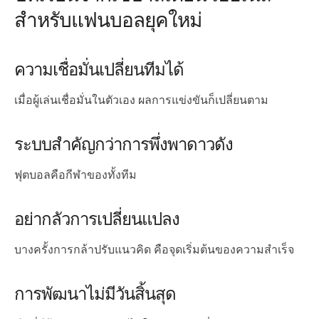
สำหรับแฟนบอลยุคใหม่
ความเชื่อมั่นเปลี่ยนทีมได้
เมื่อผู้เล่นเชื่อมั่นในตัวเอง ผลการแข่งขันก็เปลี่ยนตาม
ระบบสำคัญกว่าการพึ่งพาดาวดัง
ฟุตบอลคือกีฬาของทั้งทีม
อย่ากลัวการเปลี่ยนแปลง
บางครั้งการกล้าปรับแนวคิด คือจุดเริ่มต้นของความสำเร็จ
การพัฒนาไม่มีวันสิ้นสุด