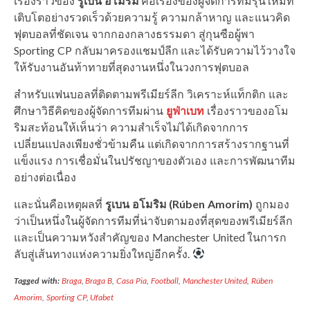
เรื่องราวของ
รูเบน อโมริม
คือเรื่องของผู้จัดการทีมรุ่นใหม่ที่
เติบโตอย่างรวดเร็วด้วยความรู้ ความกล้าหาญ และแนวคิด
ฟุตบอลที่ชัดเจน จากกองกลางธรรมดา สู่กุนซือผู้พา
Sporting CP กลับมาครองแชมป์ลีก และได้รับความไว้วางใจ
ให้รับงานอันท้าทายที่สุดงานหนึ่งในวงการฟุตบอล
สำหรับแฟนบอลที่ติดตามพรีเมียร์ลีก วิเคราะห์แท็กติก และ
ศึกษาวิธีคิดของผู้จัดการทีมผ่าน
ยูฟ่าเบท
เรื่องราวของอโม
ริมสะท้อนให้เห็นว่า ความสำเร็จไม่ได้เกิดจากการ
เปลี่ยนแปลงเพียงชั่วข้ามคืน แต่เกิดจากการสร้างรากฐานที่
แข็งแรง การเชื่อมั่นในปรัชญาของตัวเอง และการพัฒนาทีม
อย่างต่อเนื่อง
และนั่นคือเหตุผลที่
รูเบน อโมริม (Rúben Amorim)
ถูกมอง
ว่าเป็นหนึ่งในผู้จัดการทีมที่น่าจับตามองที่สุดของพรีเมียร์ลีก
และเป็นความหวังสำคัญของ Manchester United ในการก
ลับสู่เส้นทางแห่งความยิ่งใหญ่อีกครั้ง.
Tagged with:
Braga
,
Braga B
,
Casa Pia
,
Football
,
Manchester United
,
Rúben
Amorim
,
Sporting CP
,
Ufabet