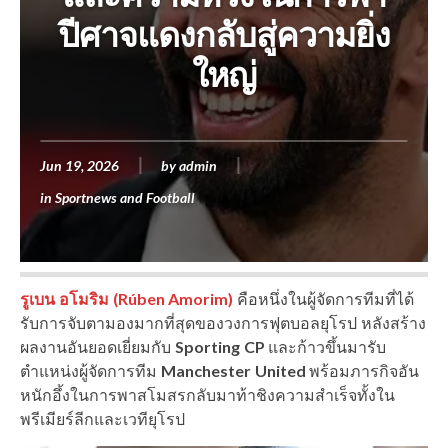
ปีศาจแดงกลับสู่ความยิ่ง
ใหญ่
Jun 19, 2026
by
admin
in
Sportnews and Football
รูเบน อโมริม (Rúben Amorim)
คือหนึ่งในผู้จัดการทีมที่ได้
รับการจับตามองมากที่สุดของวงการฟุตบอลยุโรป หลังสร้าง
ผลงานอันยอดเยี่ยมกับ
Sporting CP
และก้าวขึ้นมารับ
ตำแหน่งผู้จัดการทีม
Manchester United
พร้อมภารกิจอัน
หนักอึ้งในการพาสโมสรกลับมาท้าชิงความสำเร็จทั้งใน
พรีเมียร์ลีกและเวทียุโรป