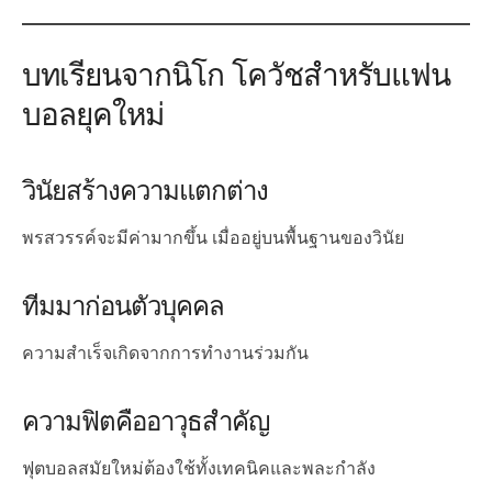
บทเรียนจากนิโก โควัชสำหรับแฟน
บอลยุคใหม่
วินัยสร้างความแตกต่าง
พรสวรรค์จะมีค่ามากขึ้น เมื่ออยู่บนพื้นฐานของวินัย
ทีมมาก่อนตัวบุคคล
ความสำเร็จเกิดจากการทำงานร่วมกัน
ความฟิตคืออาวุธสำคัญ
ฟุตบอลสมัยใหม่ต้องใช้ทั้งเทคนิคและพละกำลัง