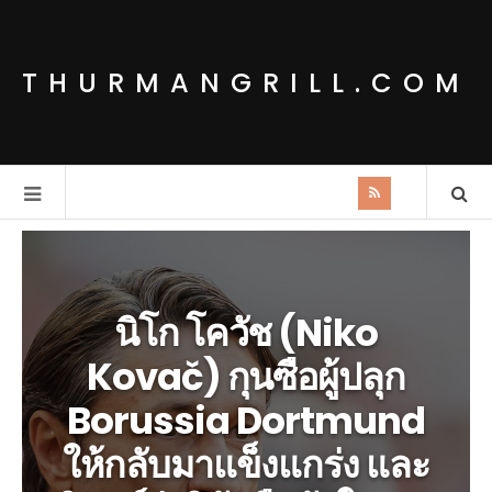
THURMANGRILL.COM
นิโก โควัช (Niko
Kovač) กุนซือผู้ปลุก
Borussia Dortmund
ให้กลับมาแข็งแกร่ง และ