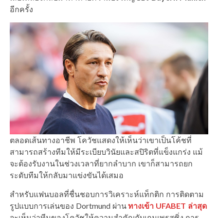
อีกครั้ง
ตลอดเส้นทางอาชีพ โควัชแสดงให้เห็นว่าเขาเป็นโค้ชที่
สามารถสร้างทีมให้มีระเบียบวินัยและสปิริตที่แข็งแกร่ง แม้
จะต้องรับงานในช่วงเวลาที่ยากลำบาก เขาก็สามารถยก
ระดับทีมให้กลับมาแข่งขันได้เสมอ
สำหรับแฟนบอลที่ชื่นชอบการวิเคราะห์แท็กติก การติดตาม
รูปแบบการเล่นของ Dortmund ผ่าน
ทางเข้า UFABET ล่าสุด
จะเห็นว่าทีมของโควัชให้ความสำคัญกับเกมเพรสซิ่ง การ