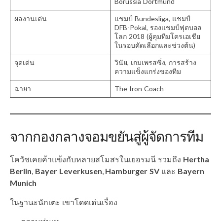
Borussia Dortmund
ผลงานเด่น
แชมป์ Bundesliga, แชมป์
DFB-Pokal, รองแชมป์ฟุตบอล
โลก 2018 (ผู้คุมทีมโครเอเชีย
ในรอบคัดเลือกและช่วงต้น)
จุดเด่น
วินัย, เกมเพรสซิ่ง, การสร้าง
ความแข็งแกร่งของทีม
ฉายา
The Iron Coach
จากกองกลางจอมขยันสู่ผู้จัดการทีม
โควัชเคยค้าแข้งกับหลายสโมสรในเยอรมนี รวมถึง
Hertha
Berlin
,
Bayer Leverkusen
,
Hamburger SV
และ
Bayern
Munich
ในฐานะนักเตะ เขาโดดเด่นเรื่อง