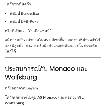
โควัชพาทีมคว้า
แชมป์ Bundesliga
แชมป์ DFB-Pokal
หรือที่เรียกว่า “ดับเบิลแชมป์”
แม้ภายหลังจะอำลาสโมสร แต่เขาก็ฝากผลงานที่น่าจดจำไว้
และพิสูจน์ว่าสามารถรับมือกับแรงกดดันของสโมสรระดับ
โลกได้
ประสบการณ์กับ Monaco และ
Wolfsburg
หลังออกจาก Bayern
โควัชเดินทางไปคุม
AS Monaco
และต่อด้วย
VfL
Wolfsburg