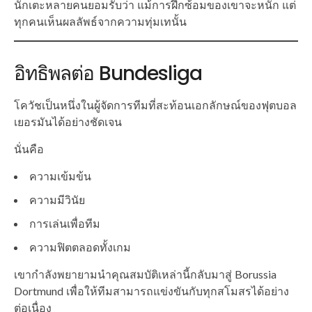
นักเตะหลายคนยอมรับว่า แม้การฝึกซ้อมของเขาจะหนัก แต่
ทุกคนเห็นผลลัพธ์จากความทุ่มเทนั้น
อิทธิพลต่อ Bundesliga
โควัชเป็นหนึ่งในผู้จัดการทีมที่สะท้อนเอกลักษณ์ของฟุตบอล
เยอรมันได้อย่างชัดเจน
นั่นคือ
ความเข้มข้น
ความมีวินัย
การเล่นเพื่อทีม
ความฟิตตลอดทั้งเกม
เขากำลังพยายามนำคุณสมบัติเหล่านี้กลับมาสู่ Borussia
Dortmund เพื่อให้ทีมสามารถแข่งขันกับทุกสโมสรได้อย่าง
ต่อเนื่อง