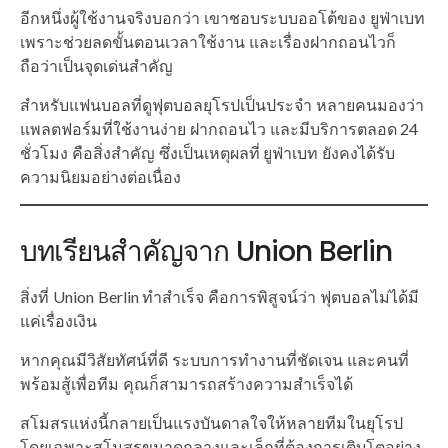
อีกหนึ่งผู้ใช้งานจริงบอกว่า เขาชอบระบบออโต้ของ ยูฟ่าเบท
เพราะช่วยลดขั้นตอนเวลาใช้งาน และเรื่องฝากถอนไวก็
ถือว่าเป็นจุดเด่นสำคัญ
สำหรับแฟนบอลที่ดูฟุตบอลยุโรปเป็นประจำ หลายคนมองว่า
แพลตฟอร์มที่ใช้งานง่าย ฝากถอนไว และมีบริการตลอด 24
ชั่วโมง คือสิ่งสำคัญ ซึ่งเป็นเหตุผลที่ ยูฟ่าเบท ยังคงได้รับ
ความนิยมอย่างต่อเนื่อง
บทเรียนสำคัญจาก Union Berlin
สิ่งที่ Union Berlin ทำสำเร็จ คือการพิสูจน์ว่า ฟุตบอลไม่ได้มี
แค่เรื่องเงิน
หากคุณมีวิสัยทัศน์ที่ดี ระบบการทำงานที่ชัดเจน และคนที่
พร้อมสู้เพื่อทีม คุณก็สามารถสร้างความสำเร็จได้
สโมสรแห่งนี้กลายเป็นแรงบันดาลใจให้หลายทีมในยุโรป
โดยเฉพาะสโมสรขนาดกลางและเล็กที่ต้องการเติบโตอย่าง