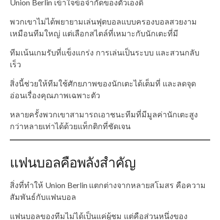
Union Berlin เข้าใจข้อจำกัดของตัวเองดี
พวกเขาไม่ได้พยายามเล่นฟุตบอลแบบครองบอลสวยงาม
เหมือนทีมใหญ่ แต่เลือกสไตล์ที่เหมาะกับนักเตะที่มี
ทีมเน้นเกมรับที่แข็งแกร่ง การเล่นเป็นระบบ และสวนกลับ
เร็ว
สิ่งนี้ช่วยให้ทีมใช้ศักยภาพของนักเตะได้เต็มที่ และลดจุด
อ่อนเรื่องคุณภาพเฉพาะตัว
หลายครั้งพวกเขาสามารถเอาชนะทีมที่มีมูลค่านักเตะสูง
กว่าหลายเท่าได้ด้วยแท็กติกที่ชัดเจน
แฟนบอลคือพลังสำคัญ
สิ่งที่ทำให้ Union Berlin แตกต่างจากหลายสโมสร คือความ
สัมพันธ์กับแฟนบอล
แฟนบอลของทีมไม่ได้เป็นแค่ผู้ชม แต่คือส่วนหนึ่งของ