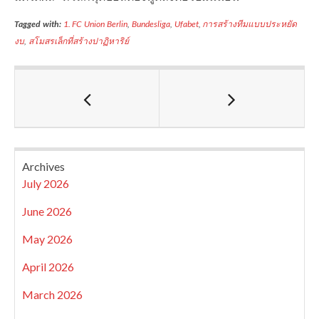
Tagged with:
1. FC Union Berlin
,
Bundesliga
,
Ufabet
,
การสร้างทีมแบบประหยัด
งบ
,
สโมสรเล็กที่สร้างปาฏิหาริย์
Archives
July 2026
June 2026
May 2026
April 2026
March 2026