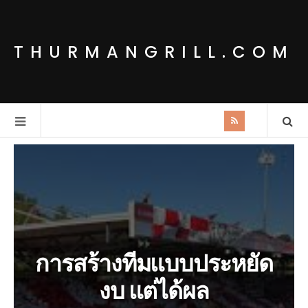
THURMANGRILL.COM
การสร้างทีมแบบประหยัด
งบ แต่ได้ผล