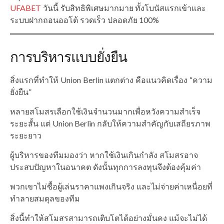
UFABET
วันนี้ รับสิทธิพิเศษมากมาย ทั้งโบนัสแรกเข้าและ
ระบบฝากถอนออโต้ รวดเร็ว ปลอดภัย 100%
การบริหารแบบยั่งยืน
สิ่งแรกที่ทำให้ Union Berlin แตกต่าง คือแนวคิดเรื่อง “ความ
ยั่งยืน”
หลายสโมสรเลือกใช้เงินจำนวนมากเพื่อหวังความสำเร็จ
ระยะสั้น แต่ Union Berlin กลับให้ความสำคัญกับเสถียรภาพ
ระยะยาว
ผู้บริหารของทีมมองว่า หากใช้เงินเกินกำลัง สโมสรอาจ
ประสบปัญหาในอนาคต ดังนั้นทุกการลงทุนจึงต้องคุ้มค่า
พวกเขาไม่ซื้อผู้เล่นราคาแพงเกินจริง และไม่จ่ายค่าเหนื่อยที่
ทำลายสมดุลของทีม
สิ่งนี้ทำให้สโมสรสามารถเติบโตได้อย่างมั่นคง แม้จะไม่ได้