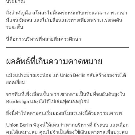
ประมาณ
สิ่งสำคัญคือ สโมสรไม่ตื่นตระหนกกับกระแสตลาด พวกเขา
มีแผนชัดเจน และไม่เปลี่ยนแนวทางเพียงเพราะแรงกดดัน
ระยะสั้น
นี่คือการบริหารที่หลายทีมควรศึกษา
ผลลัพธ์ที่เกินความคาดหมาย
แม้งบประมาณจะน้อย แต่ Union Berlin กลับสร้างผลงานได้
ยอดเยี่ยม
จากทีมที่เพิ่งเลื่อนชั้น พวกเขากลายเป็นทีมที่จบอันดับสูงใน
Bundesliga และยังได้ไปเล่นฟุตบอลยุโรป
สิ่งนี้ทำให้หลายคนเริ่มมองสโมสรแห่งนี้ด้วยความเคารพ
Union Berlin พิสูจน์ให้เห็นว่า หากบริหารดี มีระบบ และเลือก
คนได้เหมาะสม คุณไม่จำเป็นต้องใช้เงินมหาศาลเพื่อประสบ