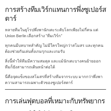
การสร้างทีมเวิร์กแทนการพึ่งซูเปอร์ส
ตาร์
หลายทีมในยุโรปพึ่งพานักเตะระดับโลกเพียงไม่กี่คน แต่
Union Berlin เลือกสร้าง “ทีมเวิร์ก”
ทุกคนมีบทบาทสำคัญ ไม่มีใครใหญ่กว่าสโมสร และทุกคน
ต้องช่วยกันเล่นทั้งเกมรุกและเกมรับ
สิ่งนี้ทำให้ทีมมีความสมดุล และแม้นักเตะบางคนย้ายออก
ทีมก็ยังสามารถเดินหน้าต่อได้
นี่คือจุดแข็งของสโมสรที่สร้างทีมจากระบบ มากกว่าพึ่งพา
ความสามารถเฉพาะตัวของซูเปอร์สตาร์
การเล่นฟุตบอลที่เหมาะกับทรัพยากร