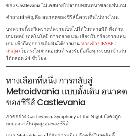
ของ Castlevania ไม่เคยหายไปจากบทสนทนาของแฟนเกม
คำถามสำคัญคือ อนาคตของซีรีส์นี้ควรเดินไปทางไหน
บทความนี้จะวิเคราะห์ความเป็นไปได้ในหลายมิติ ทั้งด้าน
เกมเพลย์ เทคโนโลยี การตลาด และเสียงเรียกร้องจากแฟน
เกม เข้าถึงทุกการเดิมพันได้ง่ายผ่าน
ทางเข้า UFABET
ล่าสุด
เว็บตรงไม่ผ่านเอเย่นต์ รองรับมือถือทุกระบบ เข้าเล่น
ได้ตลอด 24 ชั่วโมง
ทางเลือกที่หนึ่ง การกลับสู่
Metroidvania แบบดั้งเดิม อนาคต
ของซีรีส์ Castlevania
ภาคอย่าง Castlevania: Symphony of the Night ยังคงถูก
ยกย่องว่าเป็นจุดสูงสุดของซีรีส์
แนว Metroidvania ได้รับความนิยมอีกครั้งในยุคอินดี้