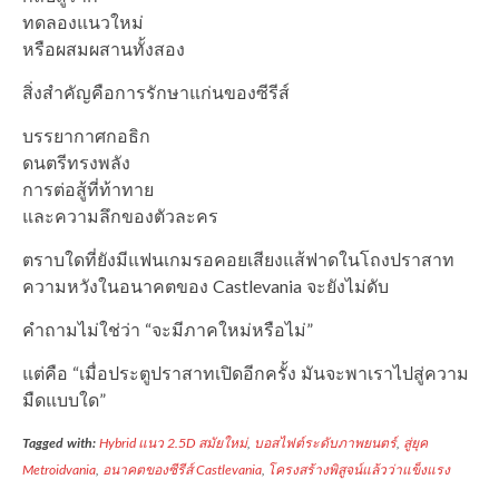
ทดลองแนวใหม่
หรือผสมผสานทั้งสอง
สิ่งสำคัญคือการรักษาแก่นของซีรีส์
บรรยากาศกอธิก
ดนตรีทรงพลัง
การต่อสู้ที่ท้าทาย
และความลึกของตัวละคร
ตราบใดที่ยังมีแฟนเกมรอคอยเสียงแส้ฟาดในโถงปราสาท
ความหวังในอนาคตของ Castlevania จะยังไม่ดับ
คำถามไม่ใช่ว่า “จะมีภาคใหม่หรือไม่”
แต่คือ “เมื่อประตูปราสาทเปิดอีกครั้ง มันจะพาเราไปสู่ความ
มืดแบบใด”
Tagged with:
Hybrid แนว 2.5D สมัยใหม่
,
บอสไฟต์ระดับภาพยนตร์
,
สู่ยุค
Metroidvania
,
อนาคตของซีรีส์ Castlevania
,
โครงสร้างพิสูจน์แล้วว่าแข็งแรง