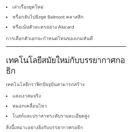
เล่าเรื่องยุคใหม่
หรือกลับไปยังยุค Belmont คลาสสิก
หรือเน้นตัวละครอย่าง Alucard
การเลือกตัวเอกจะกำหนดโทนของเกมทันที
เทคโนโลยีสมัยใหม่กับบรรยากาศกอ
ธิก
เทคโนโลยีกราฟิกปัจจุบันสามารถสร้าง
แสงเงาสมจริง
หมอกเคลื่อนไหว
โบสถ์และปราสาทระดับรายละเอียดสูง
สิ่งนี้เหมาะอย่างยิ่งกับบรรยากาศกอธิก