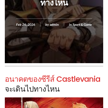
ทางไหน
Feb 26, 2026
by
admin
in
Sport & Game
อนาคตของซีรีส์ Castlevania
จะเดินไปทางไหน