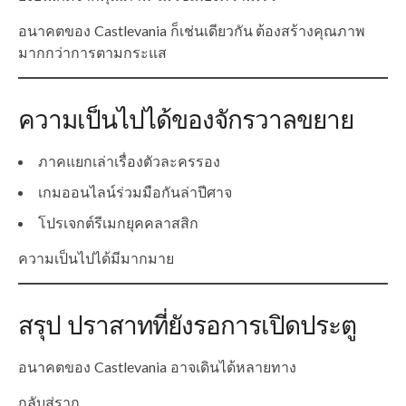
อนาคตของ Castlevania ก็เช่นเดียวกัน ต้องสร้างคุณภาพ
มากกว่าการตามกระแส
ความเป็นไปได้ของจักรวาลขยาย
ภาคแยกเล่าเรื่องตัวละครรอง
เกมออนไลน์ร่วมมือกันล่าปีศาจ
โปรเจกต์รีเมกยุคคลาสสิก
ความเป็นไปได้มีมากมาย
สรุป ปราสาทที่ยังรอการเปิดประตู
อนาคตของ Castlevania อาจเดินได้หลายทาง
กลับสู่ราก