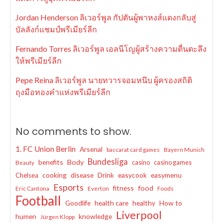
Jordan Henderson ลิเวอร์พูล กัปตันผู้พาหงส์แดงกลับสู่
บัลลังก์แชมป์พรีเมียร์ลีก
Fernando Torres ลิเวอร์พูล เอลนีโญผู้สร้างความตื่นตะลึง
ให้พรีเมียร์ลีก
Pepe Reina ลิเวอร์พูล นายทวารจอมหนึบ ผู้ครองสถิติ
ถุงมือทองคำแห่งพรีเมียร์ลีก
No comments to show.
1. FC Union Berlin
Arsenal
baccarat card games
Bayern Munich
Bundesliga
benefits
Body
casino
casino games
Beauty
cooking
disease
Drink
easycook
easymenu
Chelsea
Esports
fitness
food
Eric Cantona
Everton
Foods
Football
Goodlife
health care
healthy
How to
Liverpool
humen
knowledge
Jürgen Klopp