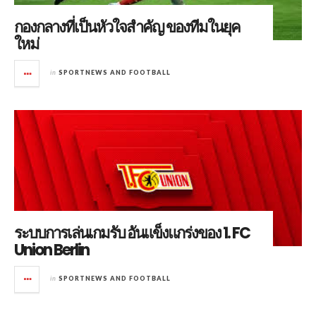
กองกลางที่เป็นหัวใจสำคัญ ของทีมในยุค
ใหม่
in
SPORTNEWS AND FOOTBALL
ระบบการเล่นเกมรับ อันแข็งแกร่งของ 1. FC
Union Berlin
in
SPORTNEWS AND FOOTBALL