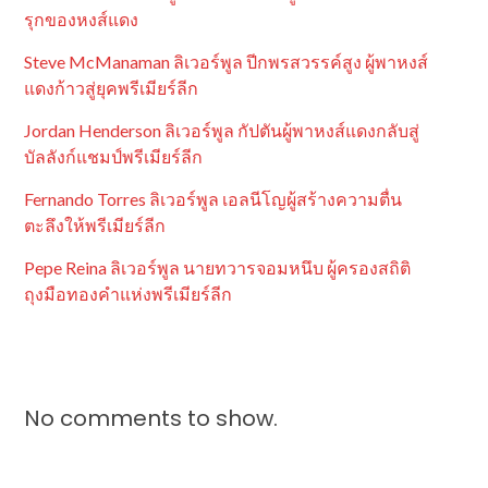
รุกของหงส์แดง
Steve McManaman ลิเวอร์พูล ปีกพรสวรรค์สูง ผู้พาหงส์
แดงก้าวสู่ยุคพรีเมียร์ลีก
Jordan Henderson ลิเวอร์พูล กัปตันผู้พาหงส์แดงกลับสู่
บัลลังก์แชมป์พรีเมียร์ลีก
Fernando Torres ลิเวอร์พูล เอลนีโญผู้สร้างความตื่น
ตะลึงให้พรีเมียร์ลีก
Pepe Reina ลิเวอร์พูล นายทวารจอมหนึบ ผู้ครองสถิติ
ถุงมือทองคำแห่งพรีเมียร์ลีก
No comments to show.