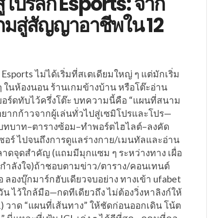
ู่โปรลีก Esports: จาก
เกมสู่สัญญาอาชีพใน 12
Esports ไม่ได้เริ่มที่สเตเดียมใหญ่ ๆ แต่มักเริ่ม
 ในห้องนอน ร้านเกมข้างบ้าน หรือโต๊ะอ่าน
์บอร์ดทับไว้ครึ่งโต๊ะ บทความนี้คือ “แผนที่สนาม
ยากก้าวจากผู้เล่นทั่วไปสู่เซมิโปรและโปร—
ม–บทบาท–ตารางซ้อม–ทำพอร์ตไฮไลต์–ลงคัด
ซอร์ ไปจนถึงการดูแลร่างกาย/เมนทัลและอ่าน
ดจุดสำคัญ (แถมมีมุกแซม ๆ ระหว่างทาง เผื่อ
ฟกำลังใจ)ถ้าชอบตามข่าว/ตาราง/คอนเทนต์
 ลองบุ๊กมาร์กฮับเดียวจบอย่าง ทางเข้า ufabet
ัน ไว้ใกล้มือ—กดทีเดียวถึง ไม่ต้องวิ่งหาลิงก์ให้
1) วาด “แผนที่เส้นทาง” ให้ชัดก่อนออกเดิน โน้ต