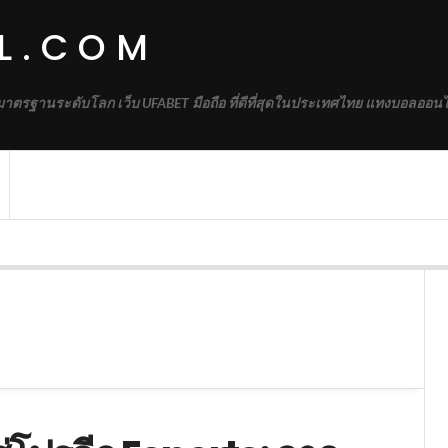
L.COM
้มาตรฐานระดับโลก เว็บ UFABET มือถือ ที่ดีที่สุดในประเทศไทย แทงบอลออนไ