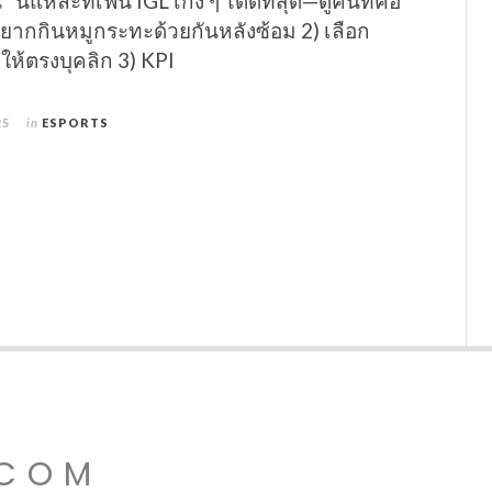
” นี่แหละที่เฟ้น IGL เก่ง ๆ ได้ดีที่สุด—ดูคนที่คอ
งอยากกินหมูกระทะด้วยกันหลังซ้อม 2) เลือก
ห้ตรงบุคลิก 3) KPI
25
in
ESPORTS
.COM