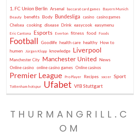
1. FC Union Berlin
Arsenal
baccarat card games
Bayern Munich
Bundesliga
benefits
Body
casino
casino games
Beauty
cooking
disease
Drink
easycook
easymenu
Chelsea
Esports
fitness
food
Eric Cantona
Everton
Foods
Football
Goodlife
health care
healthy
How to
Liverpool
humen
knowledge
Jürgen Klopp
Manchester United
News
Manchester City
Online casino
online casino games
Online casinos
Premier League
Sport
Recipes
Pro Player
soccer
Ufabet
VfB Stuttgart
Tottenham hotspur
THURMANGRILL.C
OM