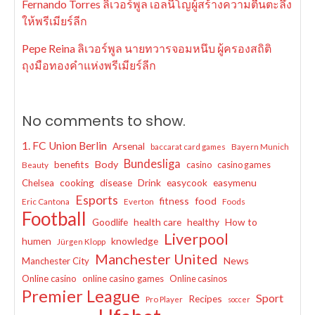
Fernando Torres ลิเวอร์พูล เอลนีโญผู้สร้างความตื่นตะลึง
ให้พรีเมียร์ลีก
Pepe Reina ลิเวอร์พูล นายทวารจอมหนึบ ผู้ครองสถิติ
ถุงมือทองคำแห่งพรีเมียร์ลีก
No comments to show.
1. FC Union Berlin
Arsenal
baccarat card games
Bayern Munich
Bundesliga
benefits
Body
casino
casino games
Beauty
cooking
disease
Drink
easycook
easymenu
Chelsea
Esports
fitness
food
Eric Cantona
Everton
Foods
Football
Goodlife
health care
healthy
How to
Liverpool
humen
knowledge
Jürgen Klopp
Manchester United
News
Manchester City
Online casino
online casino games
Online casinos
Premier League
Sport
Recipes
Pro Player
soccer