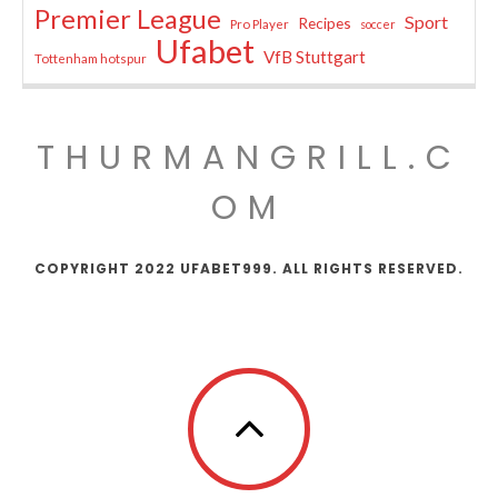
Premier League
Sport
Recipes
Pro Player
soccer
Ufabet
VfB Stuttgart
Tottenham hotspur
THURMANGRILL.C
OM
COPYRIGHT 2022 UFABET999. ALL RIGHTS RESERVED.