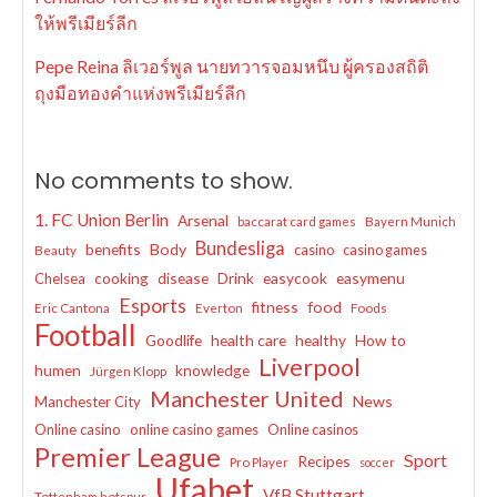
ให้พรีเมียร์ลีก
Pepe Reina ลิเวอร์พูล นายทวารจอมหนึบ ผู้ครองสถิติ
ถุงมือทองคำแห่งพรีเมียร์ลีก
No comments to show.
1. FC Union Berlin
Arsenal
baccarat card games
Bayern Munich
Bundesliga
benefits
Body
casino
casino games
Beauty
cooking
disease
Drink
easycook
easymenu
Chelsea
Esports
fitness
food
Eric Cantona
Everton
Foods
Football
Goodlife
health care
healthy
How to
Liverpool
humen
knowledge
Jürgen Klopp
Manchester United
News
Manchester City
Online casino
online casino games
Online casinos
Premier League
Sport
Recipes
Pro Player
soccer
Ufabet
VfB Stuttgart
Tottenham hotspur