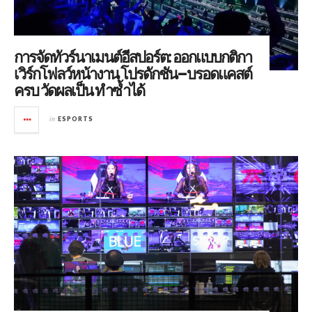
การจัดทัวร์นาเมนต์อีสปอร์ต: ออกแบบกติกา
เวิร์กโฟลว์หน้างาน โปรดักชัน–บรอดแคสต์
ครบ วัดผลเป็น ทำซ้ำได้
in
ESPORTS