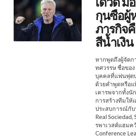
เดวิด ม
กุนซือผู
ภารกิจคื
สีน้ำเงิน
หากพูดถึงผู้จัดก
ทศวรรษ ชื่อของ 
บุคคลที่แฟนฟุตบอ
ด้วยคำพูดหรือแท็
เคารพจากทั้งนั
การสร้างทีมให้แ
ประสบการณ์กับห
Real Sociedad,
รพาเวสต์แฮมคว
Conference Leag