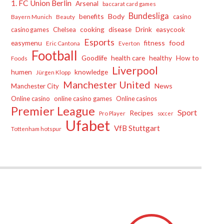
1. FC Union Berlin
Arsenal
baccarat card games
Bundesliga
benefits
Body
casino
Bayern Munich
Beauty
cooking
disease
Drink
easycook
Chelsea
casino games
Esports
easymenu
fitness
food
Eric Cantona
Everton
Football
Goodlife
health care
healthy
How to
Foods
Liverpool
humen
knowledge
Jürgen Klopp
Manchester United
News
Manchester City
Online casino
online casino games
Online casinos
Premier League
Sport
Recipes
Pro Player
soccer
Ufabet
VfB Stuttgart
Tottenham hotspur