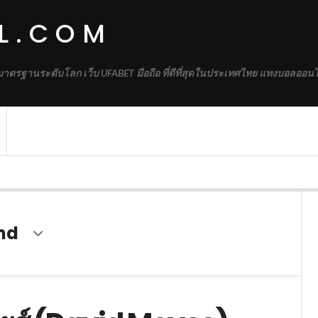
L.COM
้มาตรฐานระดับโลก เว็บ UFABET มือถือ ที่ดีที่สุดในประเทศไทย แทงบอลออนไ
nd