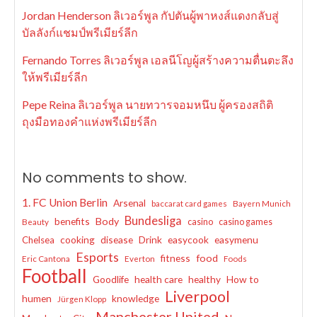
Jordan Henderson ลิเวอร์พูล กัปตันผู้พาหงส์แดงกลับสู่
บัลลังก์แชมป์พรีเมียร์ลีก
Fernando Torres ลิเวอร์พูล เอลนีโญผู้สร้างความตื่นตะลึง
ให้พรีเมียร์ลีก
Pepe Reina ลิเวอร์พูล นายทวารจอมหนึบ ผู้ครองสถิติ
ถุงมือทองคำแห่งพรีเมียร์ลีก
No comments to show.
1. FC Union Berlin
Arsenal
baccarat card games
Bayern Munich
Bundesliga
benefits
Body
casino
casino games
Beauty
cooking
disease
Drink
easycook
easymenu
Chelsea
Esports
fitness
food
Eric Cantona
Everton
Foods
Football
Goodlife
health care
healthy
How to
Liverpool
humen
knowledge
Jürgen Klopp
Manchester United