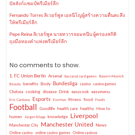
บัลลังก์แชมป์พรีเมียร์ลีก
Fernando Torres ลิเวอร์พูล เอลนีโญผู้สร้างความตื่นตะลึง
ให้พรีเมียร์ลีก
Pepe Reina ลิเวอร์พูล นายทวารจอมหนึบ ผู้ครองสถิติ
ถุงมือทองคำแห่งพรีเมียร์ลีก
No comments to show.
1. FC Union Berlin
Arsenal
baccarat card games
Bayern Munich
Bundesliga
benefits
Body
casino
casino games
Beauty
cooking
disease
Drink
easycook
easymenu
Chelsea
Esports
fitness
food
Eric Cantona
Everton
Foods
Football
Goodlife
health care
healthy
How to
Liverpool
humen
knowledge
Jürgen Klopp
Manchester United
News
Manchester City
Online casino
online casino games
Online casinos