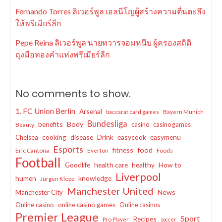
Fernando Torres ลิเวอร์พูล เอลนีโญผู้สร้างความตื่นตะลึง
ให้พรีเมียร์ลีก
Pepe Reina ลิเวอร์พูล นายทวารจอมหนึบ ผู้ครองสถิติ
ถุงมือทองคำแห่งพรีเมียร์ลีก
No comments to show.
1. FC Union Berlin
Arsenal
baccarat card games
Bayern Munich
Bundesliga
benefits
Body
casino
casino games
Beauty
cooking
disease
Drink
easycook
easymenu
Chelsea
Esports
fitness
food
Eric Cantona
Everton
Foods
Football
Goodlife
health care
healthy
How to
Liverpool
humen
knowledge
Jürgen Klopp
Manchester United
News
Manchester City
Online casino
online casino games
Online casinos
Premier League
Sport
Recipes
Pro Player
soccer