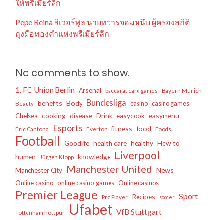
ให้พรีเมียร์ลีก
Pepe Reina ลิเวอร์พูล นายทวารจอมหนึบ ผู้ครองสถิติ
ถุงมือทองคำแห่งพรีเมียร์ลีก
No comments to show.
1. FC Union Berlin
Arsenal
baccarat card games
Bayern Munich
Bundesliga
benefits
Body
casino
casino games
Beauty
cooking
disease
Drink
easycook
easymenu
Chelsea
Esports
fitness
food
Eric Cantona
Everton
Foods
Football
Goodlife
health care
healthy
How to
Liverpool
humen
knowledge
Jürgen Klopp
Manchester United
News
Manchester City
Online casino
online casino games
Online casinos
Premier League
Sport
Recipes
Pro Player
soccer
Ufabet
VfB Stuttgart
Tottenham hotspur