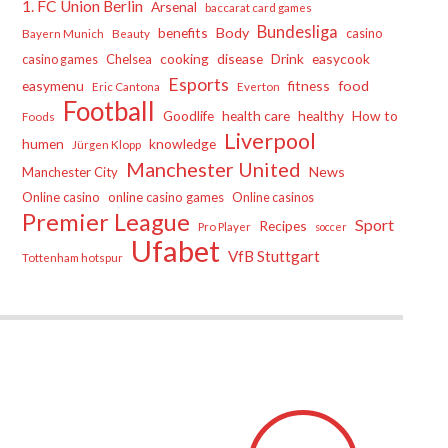
1. FC Union Berlin
Arsenal
baccarat card games
Bundesliga
benefits
Body
casino
Bayern Munich
Beauty
cooking
disease
Drink
easycook
Chelsea
casino games
Esports
easymenu
fitness
food
Eric Cantona
Everton
Football
Goodlife
health care
healthy
How to
Foods
Liverpool
humen
knowledge
Jürgen Klopp
Manchester United
News
Manchester City
Online casino
online casino games
Online casinos
Premier League
Sport
Recipes
Pro Player
soccer
Ufabet
VfB Stuttgart
Tottenham hotspur