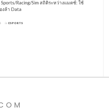
 Sports/Racing/Sim สถิติระหว่างแมตช์: ใช้
องล้า Data
5
in
ESPORTS
.COM