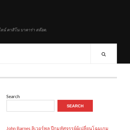
ลน์ คาสิโน บาคาร่า สล๊อต.
Search
SEARCH
John Barnes ลิเวอร์พูล ปีกมหัศจรรย์ผู้เปลี่ยนโฉมเกม