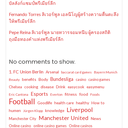
บัลลังก์แชมป์พรีเมียร์ลีก
Fernando Torres ลิเวอร์พูล เอลนีโญผู้สร้างความตื่นตะลึง
ให้พรีเมียร์ลีก
Pepe Reina ลิเวอร์พูล นายทวารจอมหนึบ ผู้ครองสถิติ
ถุงมือทองคำแห่งพรีเมียร์ลีก
No comments to show.
1. FC Union Berlin
Arsenal
baccarat card games
Bayern Munich
Bundesliga
benefits
Body
casino
casino games
Beauty
cooking
disease
Drink
easycook
easymenu
Chelsea
Esports
fitness
food
Eric Cantona
Everton
Foods
Football
Goodlife
health care
healthy
How to
Liverpool
humen
knowledge
Jürgen Klopp
Manchester United
News
Manchester City
Online casino
online casino games
Online casinos