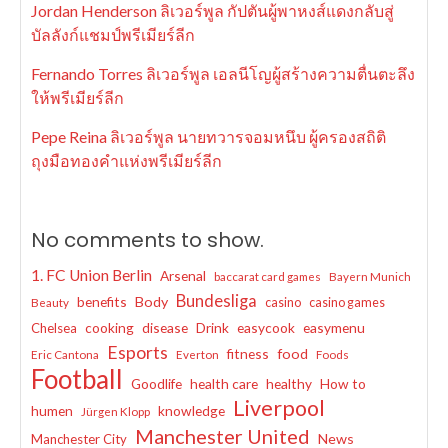
Jordan Henderson ลิเวอร์พูล กัปตันผู้พาหงส์แดงกลับสู่
บัลลังก์แชมป์พรีเมียร์ลีก
Fernando Torres ลิเวอร์พูล เอลนีโญผู้สร้างความตื่นตะลึง
ให้พรีเมียร์ลีก
Pepe Reina ลิเวอร์พูล นายทวารจอมหนึบ ผู้ครองสถิติ
ถุงมือทองคำแห่งพรีเมียร์ลีก
No comments to show.
1. FC Union Berlin
Arsenal
baccarat card games
Bayern Munich
Bundesliga
benefits
Body
casino
casino games
Beauty
cooking
disease
Drink
easycook
easymenu
Chelsea
Esports
fitness
food
Eric Cantona
Everton
Foods
Football
Goodlife
health care
healthy
How to
Liverpool
humen
knowledge
Jürgen Klopp
Manchester United
News
Manchester City