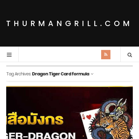
THURMANGRILL.COM
Tag Archives:
Dragon Tiger Card formula