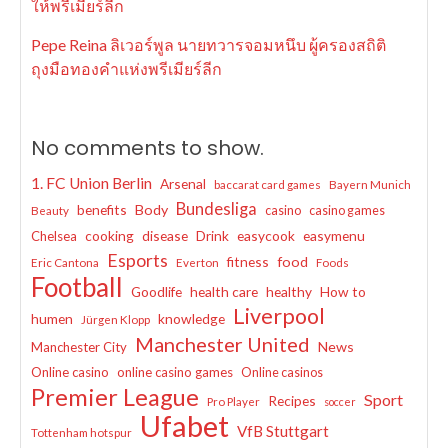
ให้พรีเมียร์ลีก
Pepe Reina ลิเวอร์พูล นายทวารจอมหนึบ ผู้ครองสถิติ
ถุงมือทองคำแห่งพรีเมียร์ลีก
No comments to show.
1. FC Union Berlin
Arsenal
baccarat card games
Bayern Munich
Bundesliga
benefits
Body
casino
casino games
Beauty
cooking
disease
Drink
easycook
easymenu
Chelsea
Esports
fitness
food
Eric Cantona
Everton
Foods
Football
Goodlife
health care
healthy
How to
Liverpool
humen
knowledge
Jürgen Klopp
Manchester United
News
Manchester City
Online casino
online casino games
Online casinos
Premier League
Sport
Recipes
Pro Player
soccer
Ufabet
VfB Stuttgart
Tottenham hotspur