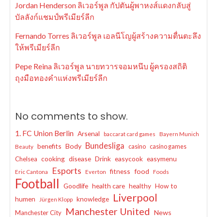
Jordan Henderson ลิเวอร์พูล กัปตันผู้พาหงส์แดงกลับสู่
บัลลังก์แชมป์พรีเมียร์ลีก
Fernando Torres ลิเวอร์พูล เอลนีโญผู้สร้างความตื่นตะลึง
ให้พรีเมียร์ลีก
Pepe Reina ลิเวอร์พูล นายทวารจอมหนึบ ผู้ครองสถิติ
ถุงมือทองคำแห่งพรีเมียร์ลีก
No comments to show.
1. FC Union Berlin
Arsenal
baccarat card games
Bayern Munich
Bundesliga
benefits
Body
casino
casino games
Beauty
cooking
disease
Drink
easycook
easymenu
Chelsea
Esports
fitness
food
Eric Cantona
Everton
Foods
Football
Goodlife
health care
healthy
How to
Liverpool
humen
knowledge
Jürgen Klopp
Manchester United
News
Manchester City