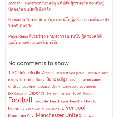
Jordan Henderson ลิเวอร์พูล กัปตันผู้พาหงส์แดงกลับสู่
บัลลังก์แชมป์พรีเมียร์ลีก
Fernando Torres ลิเวอร์พูล เอลนีโญผู้สร้างความตื่นตะลึง
ให้พรีเมียร์ลีก
Pepe Reina ลิเวอร์พูล นายทวารจอมหนึบ ผู้ครองสถิติ
ถุงมือทองคำแห่งพรีเมียร์ลีก
No comments to show.
1. FC Union Berlin
Arsenal
baccarat card games
Bayern Munich
Bundesliga
benefits
Body
casino
casino games
Beauty
cooking
disease
Drink
easycook
easymenu
Chelsea
Esports
fitness
food
Eric Cantona
Everton
Foods
Football
Goodlife
health care
healthy
How to
Liverpool
humen
knowledge
Jürgen Klopp
Manchester United
News
Manchester City