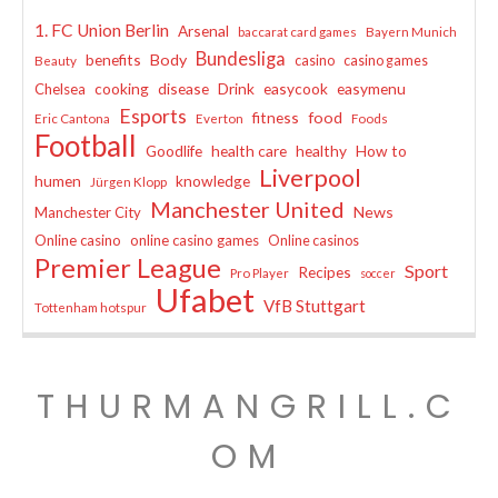
1. FC Union Berlin
Arsenal
baccarat card games
Bayern Munich
Bundesliga
benefits
Body
casino
casino games
Beauty
cooking
disease
Drink
easycook
easymenu
Chelsea
Esports
fitness
food
Eric Cantona
Everton
Foods
Football
Goodlife
health care
healthy
How to
Liverpool
humen
knowledge
Jürgen Klopp
Manchester United
News
Manchester City
Online casino
online casino games
Online casinos
Premier League
Sport
Recipes
Pro Player
soccer
Ufabet
VfB Stuttgart
Tottenham hotspur
THURMANGRILL.C
OM