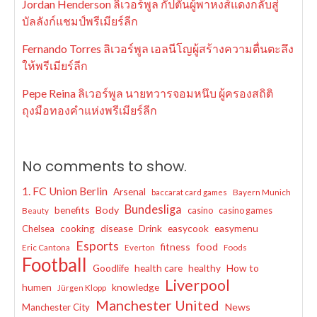
Jordan Henderson ลิเวอร์พูล กัปตันผู้พาหงส์แดงกลับสู่
บัลลังก์แชมป์พรีเมียร์ลีก
Fernando Torres ลิเวอร์พูล เอลนีโญผู้สร้างความตื่นตะลึง
ให้พรีเมียร์ลีก
Pepe Reina ลิเวอร์พูล นายทวารจอมหนึบ ผู้ครองสถิติ
ถุงมือทองคำแห่งพรีเมียร์ลีก
No comments to show.
1. FC Union Berlin
Arsenal
baccarat card games
Bayern Munich
Bundesliga
benefits
Body
casino
casino games
Beauty
cooking
disease
Drink
easycook
easymenu
Chelsea
Esports
fitness
food
Eric Cantona
Everton
Foods
Football
Goodlife
health care
healthy
How to
Liverpool
humen
knowledge
Jürgen Klopp
Manchester United
News
Manchester City