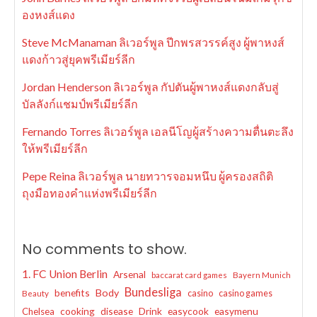
องหงส์แดง
Steve McManaman ลิเวอร์พูล ปีกพรสวรรค์สูง ผู้พาหงส์
แดงก้าวสู่ยุคพรีเมียร์ลีก
Jordan Henderson ลิเวอร์พูล กัปตันผู้พาหงส์แดงกลับสู่
บัลลังก์แชมป์พรีเมียร์ลีก
Fernando Torres ลิเวอร์พูล เอลนีโญผู้สร้างความตื่นตะลึง
ให้พรีเมียร์ลีก
Pepe Reina ลิเวอร์พูล นายทวารจอมหนึบ ผู้ครองสถิติ
ถุงมือทองคำแห่งพรีเมียร์ลีก
No comments to show.
1. FC Union Berlin
Arsenal
baccarat card games
Bayern Munich
Bundesliga
benefits
Body
casino
casino games
Beauty
cooking
disease
Drink
easycook
easymenu
Chelsea