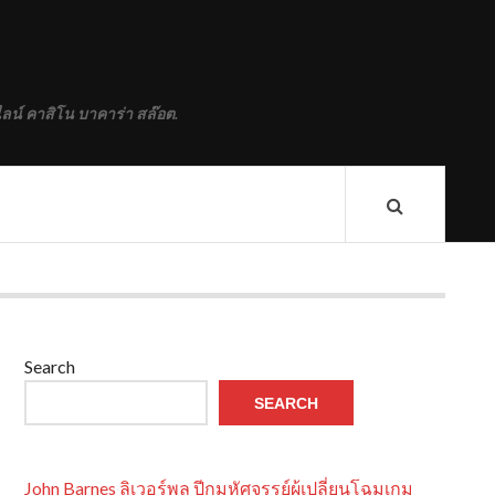
ลน์ คาสิโน บาคาร่า สล๊อต.
Search
SEARCH
John Barnes ลิเวอร์พูล ปีกมหัศจรรย์ผู้เปลี่ยนโฉมเกม