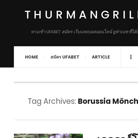
THURMANGRIL
ทางเข้า UFABET สมัคร เว็บแทงบอลออนไลน์ ยูฟ่าเบท ที่ได
HOME
สมัคร UFABET
ARTICLE
Tag Archives:
Borussia Mönc