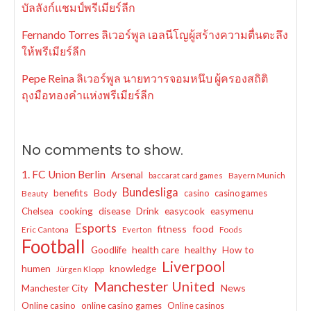
บัลลังก์แชมป์พรีเมียร์ลีก
Fernando Torres ลิเวอร์พูล เอลนีโญผู้สร้างความตื่นตะลึง
ให้พรีเมียร์ลีก
Pepe Reina ลิเวอร์พูล นายทวารจอมหนึบ ผู้ครองสถิติ
ถุงมือทองคำแห่งพรีเมียร์ลีก
No comments to show.
1. FC Union Berlin
Arsenal
baccarat card games
Bayern Munich
Bundesliga
benefits
Body
casino
casino games
Beauty
cooking
disease
Drink
easycook
easymenu
Chelsea
Esports
fitness
food
Eric Cantona
Everton
Foods
Football
Goodlife
health care
healthy
How to
Liverpool
humen
knowledge
Jürgen Klopp
Manchester United
News
Manchester City
Online casino
online casino games
Online casinos