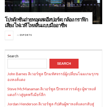
โปรดักชันถ่ายทอดสดอีสปอร์ต: กล้อง กราฟิก
เสียง ไฟเวที ไหลลื่นแบบมืออาชีพ
in
ESPORTS
Search
SEARCH
John Barnes ลิเวอร์พูล ปีกมหัศจรรย์ผู้เปลี่ยนโฉมเกมรุกข
องหงส์แดง
Steve McManaman ลิเวอร์พูล ปีกพรสวรรค์สูง ผู้พาหงส์
แดงก้าวสู่ยุคพรีเมียร์ลีก
Jordan Henderson ลิเวอร์พูล กัปตันผู้พาหงส์แดงกลับสู่