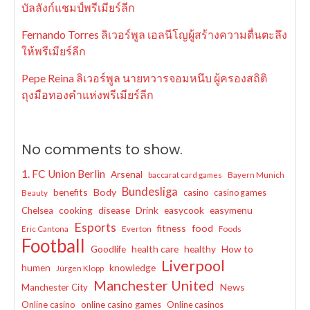
บัลลังก์แชมป์พรีเมียร์ลีก
Fernando Torres ลิเวอร์พูล เอลนีโญผู้สร้างความตื่นตะลึง
ให้พรีเมียร์ลีก
Pepe Reina ลิเวอร์พูล นายทวารจอมหนึบ ผู้ครองสถิติ
ถุงมือทองคำแห่งพรีเมียร์ลีก
No comments to show.
1. FC Union Berlin
Arsenal
baccarat card games
Bayern Munich
Bundesliga
benefits
Body
casino
casino games
Beauty
cooking
disease
Drink
easycook
easymenu
Chelsea
Esports
fitness
food
Eric Cantona
Everton
Foods
Football
Goodlife
health care
healthy
How to
Liverpool
humen
knowledge
Jürgen Klopp
Manchester United
News
Manchester City
Online casino
online casino games
Online casinos