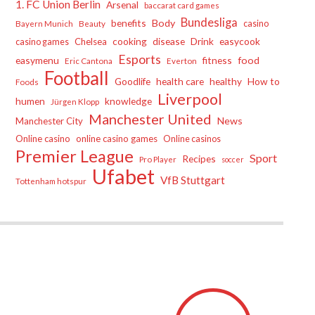
1. FC Union Berlin
Arsenal
baccarat card games
Bundesliga
benefits
Body
casino
Bayern Munich
Beauty
cooking
disease
Drink
easycook
Chelsea
casino games
Esports
easymenu
fitness
food
Eric Cantona
Everton
Football
Goodlife
health care
healthy
How to
Foods
Liverpool
humen
knowledge
Jürgen Klopp
Manchester United
News
Manchester City
Online casino
online casino games
Online casinos
Premier League
Sport
Recipes
Pro Player
soccer
Ufabet
VfB Stuttgart
Tottenham hotspur