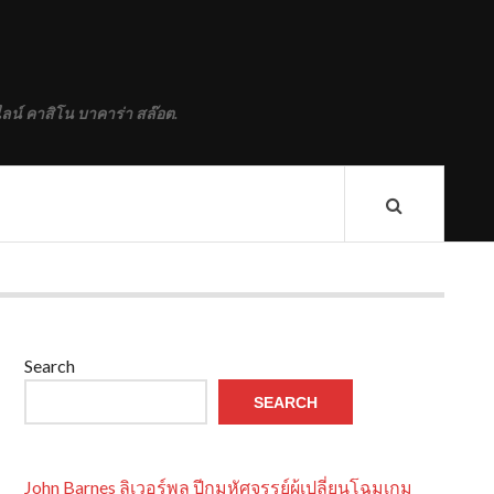
ลน์ คาสิโน บาคาร่า สล๊อต.
Search
SEARCH
John Barnes ลิเวอร์พูล ปีกมหัศจรรย์ผู้เปลี่ยนโฉมเกม