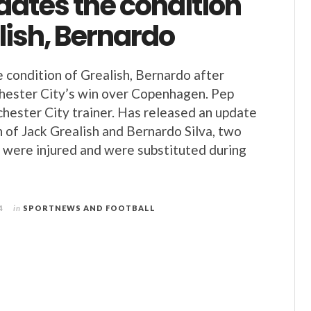
dates the condition
lish, Bernardo
 condition of Grealish, Bernardo after
chester City’s win over Copenhagen. Pep
hester City trainer. Has released an update
n of Jack Grealish and Bernardo Silva, two
 were injured and were substituted during
4
in
SPORTNEWS AND FOOTBALL