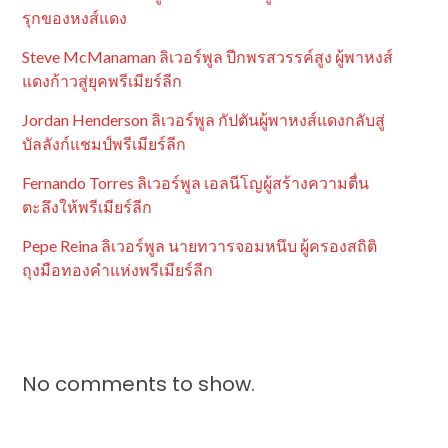
รุกของหงส์แดง
Steve McManaman ลิเวอร์พูล ปีกพรสวรรค์สูง ผู้พาหงส์
แดงก้าวสู่ยุคพรีเมียร์ลีก
Jordan Henderson ลิเวอร์พูล กัปตันผู้พาหงส์แดงกลับสู่
บัลลังก์แชมป์พรีเมียร์ลีก
Fernando Torres ลิเวอร์พูล เอลนีโญผู้สร้างความตื่น
ตะลึงให้พรีเมียร์ลีก
Pepe Reina ลิเวอร์พูล นายทวารจอมหนึบ ผู้ครองสถิติ
ถุงมือทองคำแห่งพรีเมียร์ลีก
No comments to show.