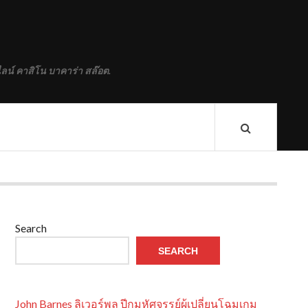
ลน์ คาสิโน บาคาร่า สล๊อต.
Search
SEARCH
John Barnes ลิเวอร์พูล ปีกมหัศจรรย์ผู้เปลี่ยนโฉมเกม