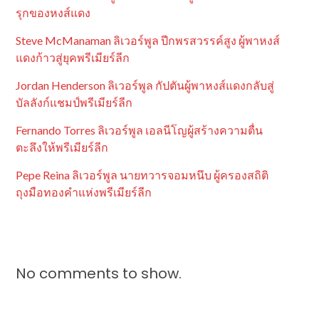
รุกของหงส์แดง
Steve McManaman ลิเวอร์พูล ปีกพรสวรรค์สูง ผู้พาหงส์
แดงก้าวสู่ยุคพรีเมียร์ลีก
Jordan Henderson ลิเวอร์พูล กัปตันผู้พาหงส์แดงกลับสู่
บัลลังก์แชมป์พรีเมียร์ลีก
Fernando Torres ลิเวอร์พูล เอลนีโญผู้สร้างความตื่น
ตะลึงให้พรีเมียร์ลีก
Pepe Reina ลิเวอร์พูล นายทวารจอมหนึบ ผู้ครองสถิติ
ถุงมือทองคำแห่งพรีเมียร์ลีก
No comments to show.