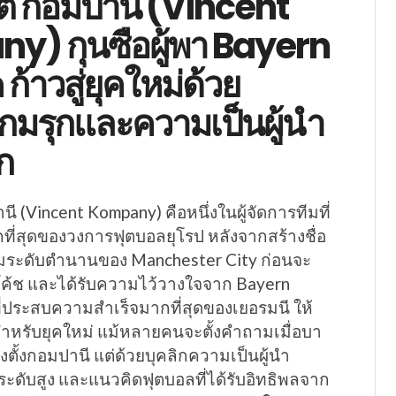
งต์ กอมปานี (Vincent
) กุนซือผู้พา Bayern
้าวสู่ยุคใหม่ด้วย
กมรุกและความเป็นผู้นำ
ก
นี (Vincent Kompany) คือหนึ่งในผู้จัดการทีมที่
ที่สุดของวงการฟุตบอลยุโรป หลังจากสร้างชื่อ
มระดับตำนานของ Manchester City ก่อนจะ
พโค้ช และได้รับความไว้วางใจจาก Bayern
่ประสบความสำเร็จมากที่สุดของเยอรมนี ให้
สำหรับยุคใหม่ แม้หลายคนจะตั้งคำถามเมื่อบา
่งตั้งกอมปานี แต่ด้วยบุคลิกความเป็นผู้นำ
ะดับสูง และแนวคิดฟุตบอลที่ได้รับอิทธิพลจาก