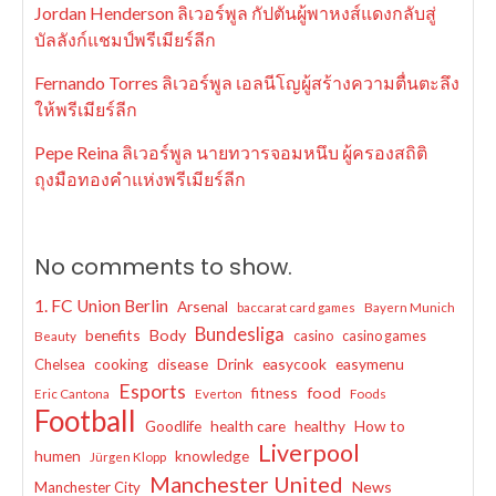
Jordan Henderson ลิเวอร์พูล กัปตันผู้พาหงส์แดงกลับสู่
บัลลังก์แชมป์พรีเมียร์ลีก
Fernando Torres ลิเวอร์พูล เอลนีโญผู้สร้างความตื่นตะลึง
ให้พรีเมียร์ลีก
Pepe Reina ลิเวอร์พูล นายทวารจอมหนึบ ผู้ครองสถิติ
ถุงมือทองคำแห่งพรีเมียร์ลีก
No comments to show.
1. FC Union Berlin
Arsenal
baccarat card games
Bayern Munich
Bundesliga
benefits
Body
casino
casino games
Beauty
cooking
disease
Drink
easycook
easymenu
Chelsea
Esports
fitness
food
Eric Cantona
Everton
Foods
Football
Goodlife
health care
healthy
How to
Liverpool
humen
knowledge
Jürgen Klopp
Manchester United
News
Manchester City