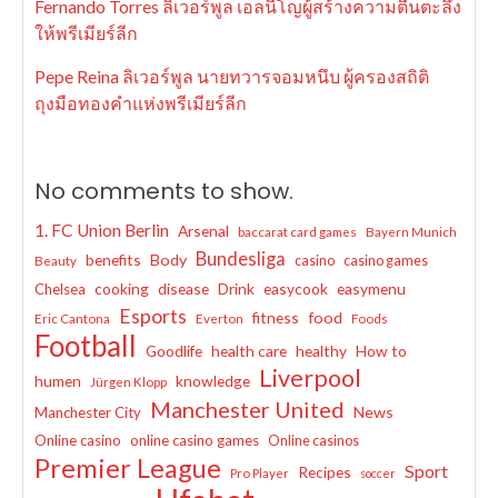
Fernando Torres ลิเวอร์พูล เอลนีโญผู้สร้างความตื่นตะลึง
ให้พรีเมียร์ลีก
Pepe Reina ลิเวอร์พูล นายทวารจอมหนึบ ผู้ครองสถิติ
ถุงมือทองคำแห่งพรีเมียร์ลีก
No comments to show.
1. FC Union Berlin
Arsenal
baccarat card games
Bayern Munich
Bundesliga
benefits
Body
casino
casino games
Beauty
cooking
disease
Drink
easycook
easymenu
Chelsea
Esports
fitness
food
Eric Cantona
Everton
Foods
Football
Goodlife
health care
healthy
How to
Liverpool
humen
knowledge
Jürgen Klopp
Manchester United
News
Manchester City
Online casino
online casino games
Online casinos
Premier League
Sport
Recipes
Pro Player
soccer