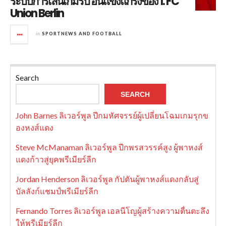
ระบบการเล่นเกมรับ อันแข็งแกร่งของ 1. FC
Union Berlin
in
SPORTNEWS AND FOOTBALL
Search
SEARCH
John Barnes ลิเวอร์พูล ปีกมหัศจรรย์ผู้เปลี่ยนโฉมเกมรุกข
องหงส์แดง
Steve McManaman ลิเวอร์พูล ปีกพรสวรรค์สูง ผู้พาหงส์
แดงก้าวสู่ยุคพรีเมียร์ลีก
Jordan Henderson ลิเวอร์พูล กัปตันผู้พาหงส์แดงกลับสู่
บัลลังก์แชมป์พรีเมียร์ลีก
Fernando Torres ลิเวอร์พูล เอลนีโญผู้สร้างความตื่นตะลึง
ให้พรีเมียร์ลีก