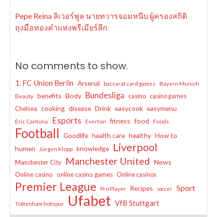
Pepe Reina ลิเวอร์พูล นายทวารจอมหนึบ ผู้ครองสถิติ
ถุงมือทองคำแห่งพรีเมียร์ลีก
No comments to show.
1. FC Union Berlin
Arsenal
baccarat card games
Bayern Munich
Bundesliga
benefits
Body
casino
casino games
Beauty
cooking
disease
Drink
easycook
easymenu
Chelsea
Esports
fitness
food
Eric Cantona
Everton
Foods
Football
Goodlife
health care
healthy
How to
Liverpool
humen
knowledge
Jürgen Klopp
Manchester United
News
Manchester City
Online casino
online casino games
Online casinos
Premier League
Sport
Recipes
Pro Player
soccer
Ufabet
VfB Stuttgart
Tottenham hotspur