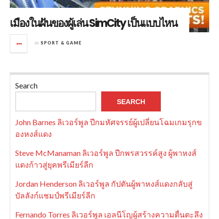
เมืองในฝันของผู้เล่น SimCity เป็นแบบไหน
in
SPORT & GAME
Search
SEARCH
John Barnes ลิเวอร์พูล ปีกมหัศจรรย์ผู้เปลี่ยนโฉมเกมรุกข
องหงส์แดง
Steve McManaman ลิเวอร์พูล ปีกพรสวรรค์สูง ผู้พาหงส์
แดงก้าวสู่ยุคพรีเมียร์ลีก
Jordan Henderson ลิเวอร์พูล กัปตันผู้พาหงส์แดงกลับสู่
บัลลังก์แชมป์พรีเมียร์ลีก
Fernando Torres ลิเวอร์พูล เอลนีโญผู้สร้างความตื่นตะลึง